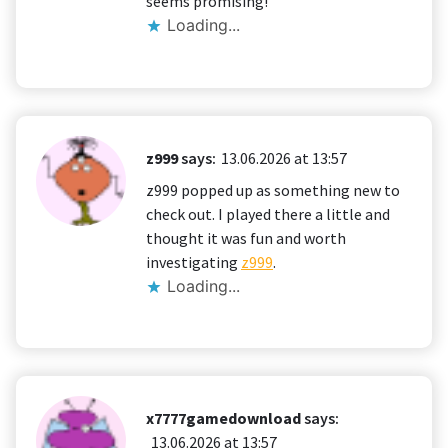
seems promising!
Loading...
z999
says:
13.06.2026 at 13:57
z999 popped up as something new to
check out. I played there a little and
thought it was fun and worth
investigating
z999
.
Loading...
x7777gamedownload
says:
13.06.2026 at 13:57