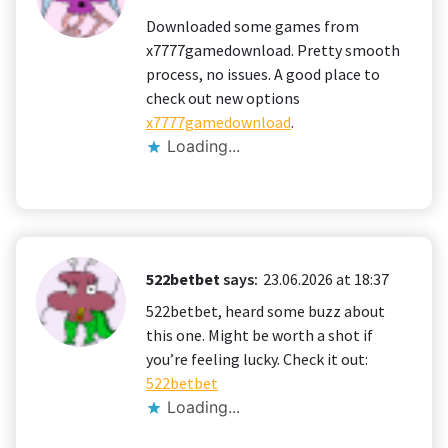
Downloaded some games from
x7777gamedownload. Pretty smooth
process, no issues. A good place to
check out new options
x7777gamedownload
.
Loading...
522betbet
says:
23.06.2026 at 18:37
522betbet, heard some buzz about
this one. Might be worth a shot if
you’re feeling lucky. Check it out:
522betbet
Loading...