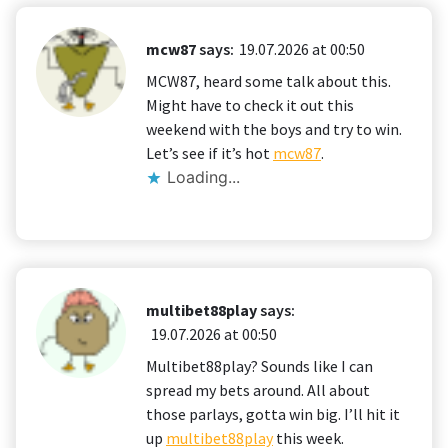
mcw87
says:
19.07.2026 at 00:50
MCW87, heard some talk about this.
Might have to check it out this
weekend with the boys and try to win.
Let’s see if it’s hot
mcw87
.
Loading...
multibet88play
says:
19.07.2026 at 00:50
Multibet88play? Sounds like I can
spread my bets around. All about
those parlays, gotta win big. I’ll hit it
up
multibet88play
this week.