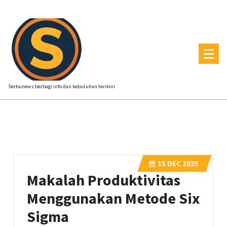
Skip
to
content
Serbunews berbagi info dan kebutuhan terikini
15
DEC 2025
Makalah Produktivitas
Menggunakan Metode Six
Sigma