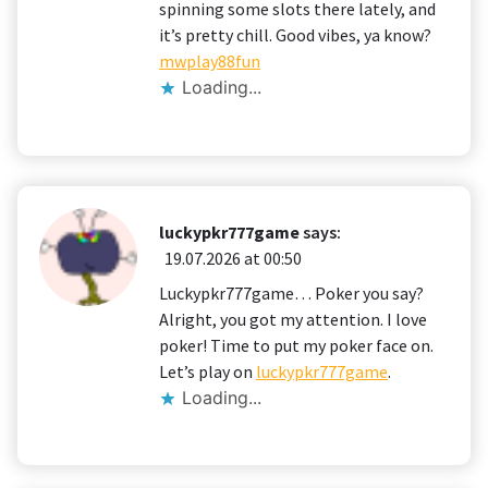
spinning some slots there lately, and
it’s pretty chill. Good vibes, ya know?
mwplay88fun
Loading...
luckypkr777game
says:
19.07.2026 at 00:50
Luckypkr777game… Poker you say?
Alright, you got my attention. I love
poker! Time to put my poker face on.
Let’s play on
luckypkr777game
.
Loading...