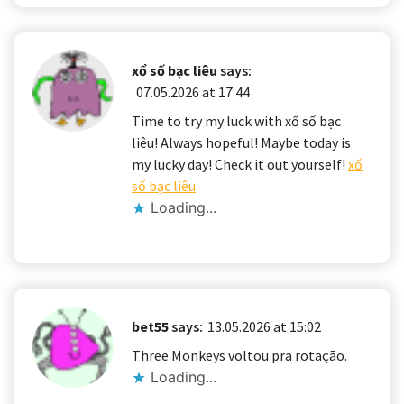
xổ số bạc liêu
says:
07.05.2026 at 17:44
Time to try my luck with xổ số bạc
liêu! Always hopeful! Maybe today is
my lucky day! Check it out yourself!
xổ
số bạc liêu
Loading...
bet55
says:
13.05.2026 at 15:02
Three Monkeys voltou pra rotação.
Loading...