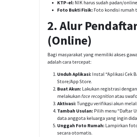
KTP-el:
NIK harus sudah padan/online 
Foto Bukti Fisik:
Foto kondisi rumah 
2. Alur Pendafta
(Online)
Bagi masyarakat yang memiliki akses gawai
adalah cara tercepat:
Unduh Aplikasi:
Instal “Aplikasi Cek B
Store/App Store.
Buat Akun:
Lakukan registrasi denga
melakukan
face recognition
atau swafo
Aktivasi:
Tunggu verifikasi akun mela
Tambah Usulan:
Pilih menu “Daftar U
data anggota keluarga yang ingin dida
Unggah Foto Rumah:
Lampirkan foto
secara otomatis.