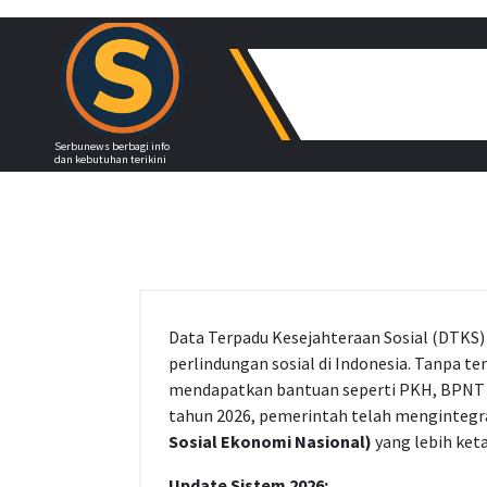
Skip
to
content
Serbunews berbagi info
dan kebutuhan terikini
Data Terpadu Kesejahteraan Sosial (DTKS)
perlindungan sosial di Indonesia. Tanpa te
mendapatkan bantuan seperti PKH, BPNT (S
tahun 2026, pemerintah telah menginteg
Sosial Ekonomi Nasional)
yang lebih keta
Update Sistem 2026: