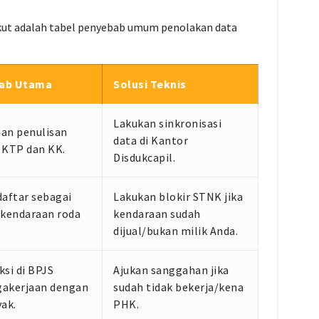
ikut adalah tabel penyebab umum penolakan data
ab Utama
Solusi Teknis
Lakukan sinkronisasi
an penulisan
data di Kantor
 KTP dan KK.
Disdukcapil.
daftar sebagai
Lakukan blokir STNK jika
 kendaraan roda
kendaraan sudah
dijual/bukan milik Anda.
ksi di BPJS
Ajukan sanggahan jika
akerjaan dengan
sudah tidak bekerja/kena
yak.
PHK.