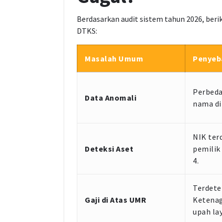
Berdasarkan audit sistem tahun 2026, ber
DTKS:
Masalah Umum
Penyeb
Perbeda
Data Anomali
nama di
NIK ter
Deteksi Aset
pemilik
4.
Terdete
Gaji di Atas UMR
Ketenag
upah la