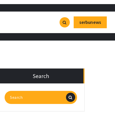
serbunews
Search
Search
for: